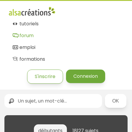
tutoriels
forum
emploi
formations
Connexion
S'inscrire
Rechercher
débutants
18127 sujets