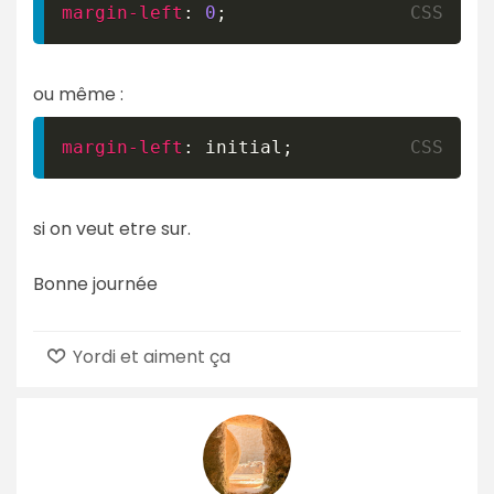
margin-left
:
0
;
ou même :
margin-left
:
 initial
;
si on veut etre sur.
Bonne journée
Yordi et aiment ça