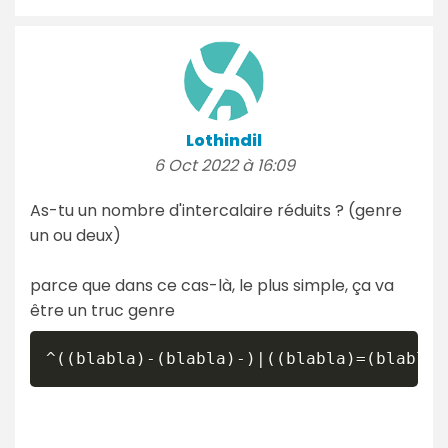
Lothindil
6 Oct 2022 à 16:09
As-tu un nombre d'intercalaire réduits ? (genre
un ou deux)
parce que dans ce cas-là, le plus simple, ça va
être un truc genre
^((blabla)-(blabla)-)|((blabla)=(blabla)