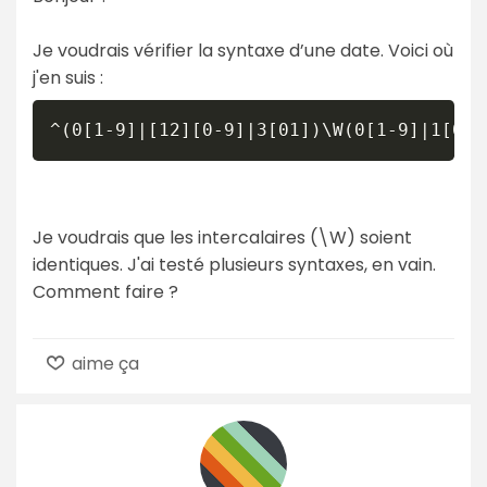
Je voudrais vérifier la syntaxe d’une date. Voici où
j'en suis :
^(0[1-9]|[12][0-9]|3[01])\W(0[1-9]|1[012
Je voudrais que les intercalaires (\W) soient
identiques. J'ai testé plusieurs syntaxes, en vain.
Comment faire ?
aime ça