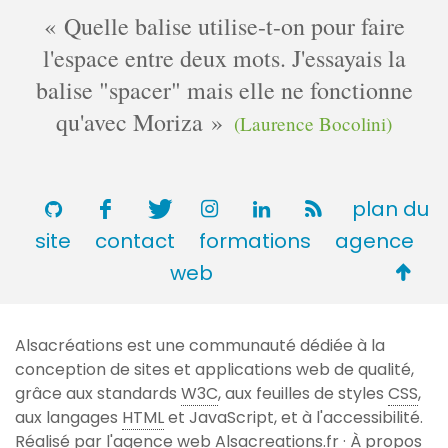
Quelle balise utilise-t-on pour faire
l'espace entre deux mots. J'essayais la
balise "spacer" mais elle ne fonctionne
qu'avec Moriza
(Laurence Bocolini)
plan du
site
contact
formations
agence
Retou
web
en
haut
Alsacréations est une communauté dédiée à la
de
conception de sites et applications web de qualité,
page
grâce aux standards
W3C
, aux feuilles de styles
CSS
,
aux langages
HTML
et JavaScript, et à l'accessibilité.
Réalisé par l'agence web
Alsacreations.fr
·
À propos