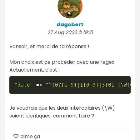
dagobert
27 Aug 2022 à 19:31
Bonsoir, et merci de ta réponse !
Mon choix est de procéder avec une regex.
Actuellement, c'est :
"date"
=>
"^(0?[1-9]|1[0-9]|3[01])\W(0[1
Je vaudrais que les deux intercalaires (\W)
soient identiques; comment faire ?
aime ça