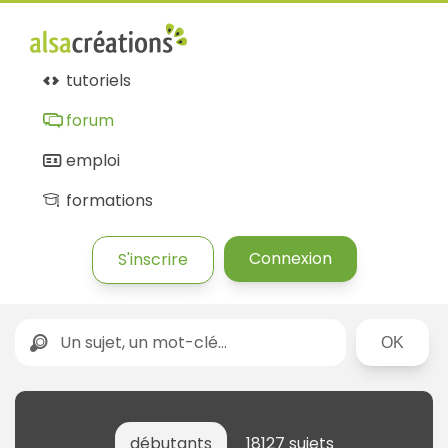
tutoriels
forum
emploi
formations
Connexion
S'inscrire
Rechercher
débutants
18127 sujets