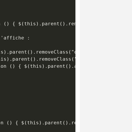
 () { $(this).parent().removeClass("open") } 
'affiche :

s).parent().removeClass("open") } );

is).parent().removeClass("open") } );

on () { $(this).parent().addClass("open") } )
n () { $(this).parent().removeClass("open") }