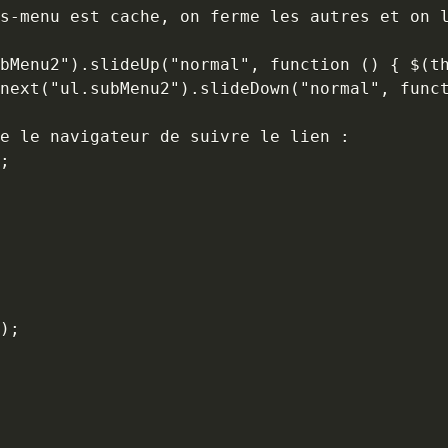
s-menu est cache, on ferme les autres et on l
bMenu2").slideUp("normal", function () { $(th
next("ul.subMenu2").slideDown("normal", funct
e le navigateur de suivre le lien :

;

);
