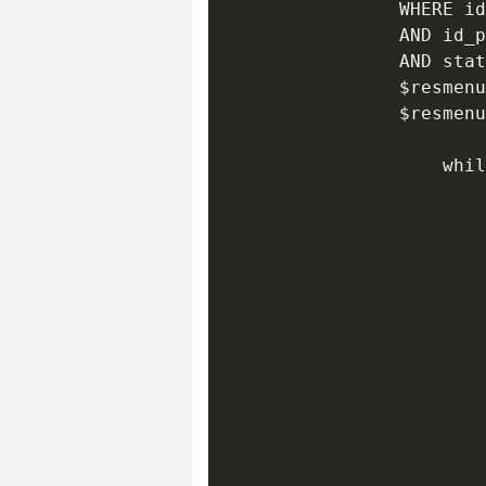
				WHERE id_categorie=5

				AND id_parent=$idelem   

 				AND statut_contenu=1";

 				$resmenusec = $connexion->query($sqlmenusec);

				$resmenusec->setFetchMode(PDO::FETCH_OBJ);

					while($menusec=$resmenusec->fetch()){

						$elemenu1=$menusec->description;

						$idelem1=$menusec->id;

						echo"<li style='position: static;' class='toggleSubMenu2'><a href='redirection.php?page=$idelem1'> $elemenu1 </a>";

						echo"<ul style='display: none;' class='subMenu2'>";

					    $sqlsousmenu=  "SELECT description, id, statut_contenu

				   		FROM contenu

				   		WHERE id_categorie=2

				 		AND id_parent=$idelem1 

				   		AND statut_contenu=1";

					    $ressousmenu = $connexion->query($sqlsousmenu);

					    $ressousmenu->setFetchMode(PDO::FETCH_OBJ);
