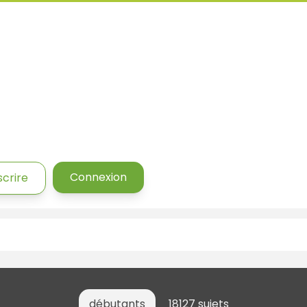
Connexion
scrire
débutants
18127 sujets