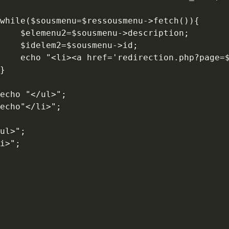
tion;

>id;

</a></li>";
