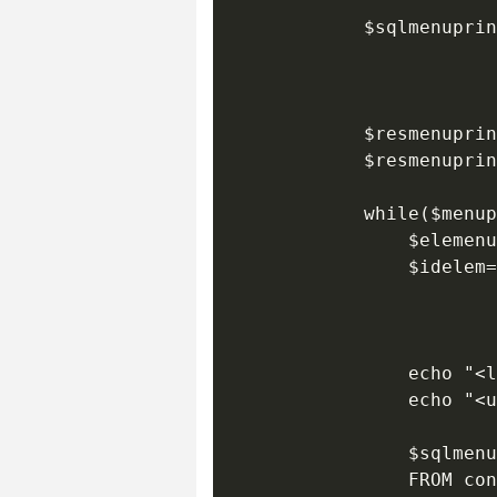
 			$sqlmenuprinc = "SELECT description, id, statut_contenu

							 FROM conte
							 WHERE statut_conte
 							 AND id_categorie=1";

			$resmenuprinc = $connexion->query($sqlmenuprinc);

			$resmenuprinc->setFetchMode(PDO::FETCH_OBJ);

			while($menuprinc=$resmenuprinc->fetch()){

				$elemenu=$menuprinc->description;

				$idelem=$menuprinc->id;

				echo "<li style='position: static;' class='toggleSubMenu'><a href='redirection.php?page=$idelem'> $elemenu </a>";

				echo "<ul style='display: none;' class='subMenu'>";

				$sqlmenusec=  "SELECT description, id, statut_contenu

				FROM contenu
