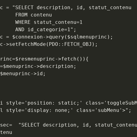
nu

nu=1
