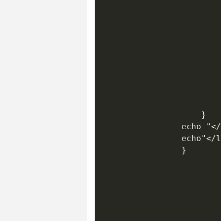
					    while($sousmenu=$ressousmenu->fetch()){

							$elemenu2=$sousmenu->descrip
							$idelem2=$sousmenu-
							echo "<li><a href='redirection.php?page=$idelem2'> $elemenu2 
						}

						echo "</ul>";

						echo"</li>";

					}

				echo "</ul>";

				echo"</li>";

				}
