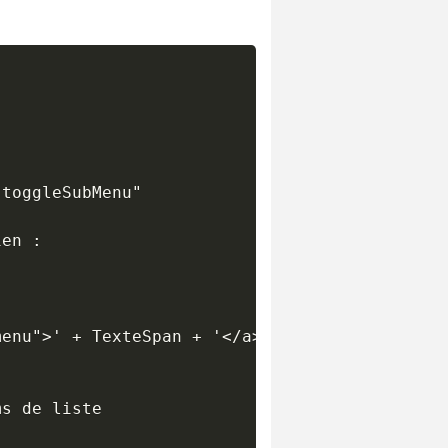
toggleSubMenu"

en :

enu">' + TexteSpan + '</a>') ;

s de liste
