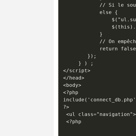
            // Si le sou
            else {

                $("ul.su
                $(this).
            }

            // On empêch
            return false
        });

     } ) ;

</script> 

</head>

<body>

<?php 

include('connect_db.php'
?>

 <ul class="navigation">

 <?php 
