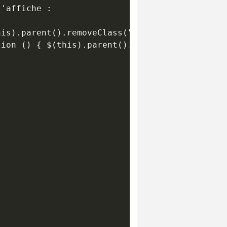
'affiche :

is).parent().removeClass("open") } );

ion () { $(this).parent().addClass("open") } 