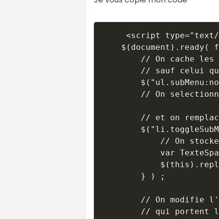
	 <script type="text/javascript">

	$(document).ready( function () {

        // On cache les 
        // sauf celui qu
        $("ul.subMenu:no
        // On selectionn
        // et on remplac
        $("li.toggleSubM
            // On stocke
            var TexteSpa
            $(this).repl
        } ) ;

        // On modifie l'
        // qui portent l