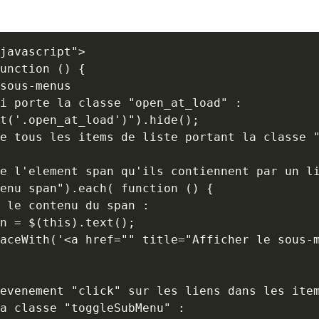
sous-menus

i porte la classe "open_at_load" :

t('.open_at_load')").hide();

e tous les items de liste portant la classe "
e l'element span qu'ils contiennent par un li
enu span").each( function () {

 le contenu du span :

n = $(this).text();

aceWith('<a href="" title="Afficher le sous-m
evenement "click" sur les liens dans les item
a classe "toggleSubMenu" :
