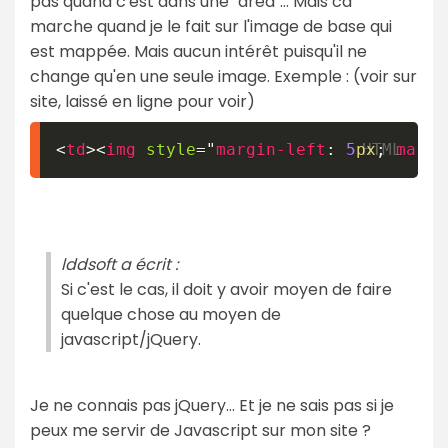
pas quand c'est dans une "area"... Mais ca
marche quand je le fait sur l'image de base qui
est mappée. Mais aucun intérêt puisqu'il ne
change qu'en une seule image. Exemple : (voir sur
site, laissé en ligne pour voir)
<
td
>
<
img
style
=
"
margin-left
:
5
px
;
margi
lddsoft a écrit :
Si c'est le cas, il doit y avoir moyen de faire
quelque chose au moyen de
javascript/jQuery.
Je ne connais pas jQuery... Et je ne sais pas si je
peux me servir de Javascript sur mon site ?