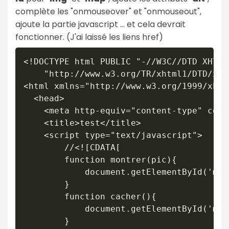
complète les "onmouseover" et "onmouseout",
ajoute la partie javascript ... et cela devrait
fonctionner. (J'ai laissé les liens href)
<!DOCTYPE html PUBLIC "-//W3C//DTD XHTML
    "http://www.w3.org/TR/xhtml1/DTD/xht
<html xmlns="http://www.w3.org/1999/xhtml
  <head>

    <meta http-equiv="content-type" cont
    <title>test</title>

    <script type="text/javascript">

		//<![CDATA[

		function montrer(pic){

			document.getElementById('map-sys').src = pic;

		}

		function cacher(){

			document.getElementById('map-sys').src = "base_sys.jpg";

		}
