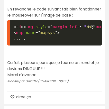
En revanche le code suivant fait bien fonctionner
le mouseover sur l'image de base :
<
td
>
<
img
style
=
"
margin-left
:
5
px
;
margi
<
map
name
=
"
mapsys
"
>
.....
Ca fait plusieurs jours que je tourne en rond et je
deviens DINGUUE !!!
Merci d'avance
Modifié par dwarf17 (31 Mar 2011 - 08:05)
aime ça