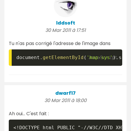
lddsoft
30 Mar 2011 à 17:51
Tu n'as pas corrigé l'adresse de l'image dans
document
.
getElementById
(
'map-sys'
)
.
src 
dwarf17
30 Mar 2011 à 18:00
Ah oui... C'est fait :
<!DOCTYPE html PUBLIC "-//W3C//DTD XHTML