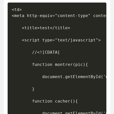
<td>

<meta http-equiv="content-type" content=
    <title>test</title>

    <script type="text/javascript">

		//<![CDATA[

		function montrer(pic){

			document.getElementById('map-sys').src = pic;

		}

		function cacher(){

			document.getElementById('map-sys').src = "/images/stories/contenu/promo/Systainer/base_sys.jpg";
