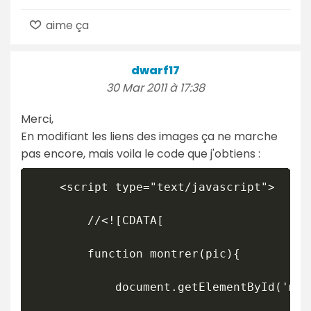
aime ça
dwarf17
30 Mar 2011 à 17:38
Merci,
En modifiant les liens des images ça ne marche
pas encore, mais voila le code que j'obtiens :
    <script type="text/javascript">

		//<![CDATA[

		function montrer(pic){

			document.getElementById('map-sys').src = pic;
