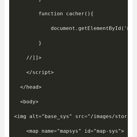
		function cacher(){

			document.getElementById('map-sys').src = "/images/stories/contenu/promo/Systainer/base_sys.jpg";

		}

    //]]>

    </script>

  </head>

  <body>

<img alt="base_sys" src="/images/stories
	<map name="mapsys" id="map-sys">
