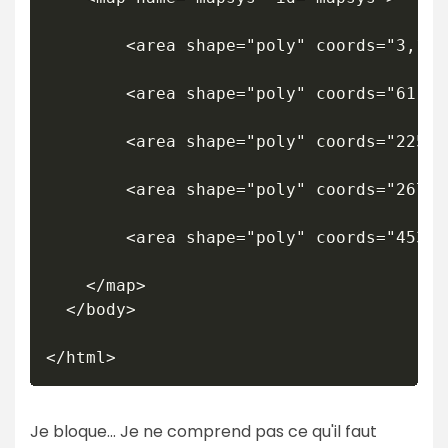
		<area shape="poly" coords="3,114,4,152,55,194,175,154,175,118,118,84" title="SYS 1" alt="SYS 1" onmouseover="montrer('/images/stories/contenu/promo/Systainer/sys1ouvert.jpg');return false;" onmouseout="cacher();return false;" href="/boutique/acc.-outillage-electroportatif/accessoires-rangement/systainer/promo-systainer-festool-t-loc-sys-1.html" />

		<area shape="poly" coords="61,224,60,280,111,322,231,282,231,230,174,193" title="SYS 2" alt="SYS 2" onmouseover="montrer('/images/stories/contenu/promo/Systainer/sys2ouvert.jpg');return false;" onmouseout="cacher();return false;" href="/boutique/acc.-outillage-electroportatif/accessoires-rangement/systainer/promo-systainer-festool-t-loc-sys-2.html" />

		<area shape="poly" coords="225,91,228,167,279,209,399,169,399,94,343,62" title="SYS 3" alt="SYS 3" onmouseover="montrer('/images/stories/contenu/promo/Systainer/sys3ouvert.jpg');return false;" onmouseout="cacher();return false;" href="/boutique/acc.-outillage-electroportatif/accessoires-rangement/systainer/promo-systainer-festool-t-loc-sys-3.html" />

		<area shape="poly" coords="267,241,270,349,321,391,441,351,441,245,383,214" title="SYS 4" alt="SYS 4" onmouseover="montrer('/images/stories/contenu/promo/Systainer/sys4ouvert.jpg');return false;" onmouseout="cacher();return false;" href="/boutique/acc.-outillage-electroportatif/accessoires-rangement/systainer/promo-systainer-festool-t-loc-sys-4.html" />

		<area shape="poly" coords="453,94,459,240,510,282,630,242,629,97,569,72" title="SYS 5" alt="SYS 5" onmouseover="montrer('/images/stories/contenu/promo/Systainer/sys5ouvert.jpg');return false;" onmouseout="cacher();return false;" href="/boutique/acc.-outillage-electroportatif/accessoires-rangement/systainer/promo-systainer-festool-t-loc-sys-5.html" /> 

	</map>

  </body>

Je bloque... Je ne comprend pas ce qu'il faut