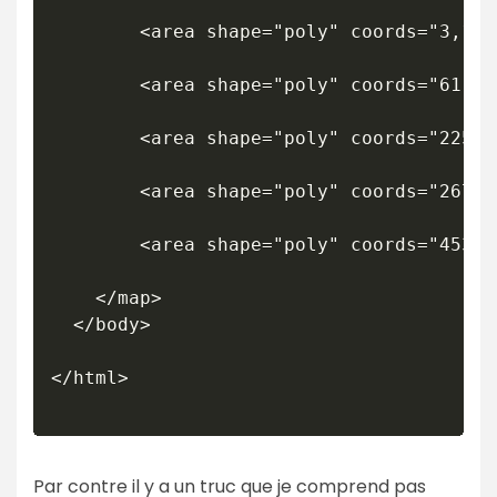
		<area shape="poly" coords="3,114,4,152,55,194,175,154,175,118,118,84" title="SYS 1" alt="SYS 1" onmouseover="montrer('/images/stories/contenu/promo/Systainer/sys1ouvert.jpg');return false;" onmouseout="cacher();return false;" href="/boutique/acc.-outillage-electroportatif/accessoires-rangement/systainer/promo-systainer-festool-t-loc-sys-1.html" />

		<area shape="poly" coords="61,224,60,280,111,322,231,282,231,230,174,193" title="SYS 2" alt="SYS 2" onmouseover="montrer('/images/stories/contenu/promo/Systainer/sys2ouvert.jpg');return false;" onmouseout="cacher();return false;" href="/boutique/acc.-outillage-electroportatif/accessoires-rangement/systainer/promo-systainer-festool-t-loc-sys-2.html" />

		<area shape="poly" coords="225,91,228,167,279,209,399,169,399,94,343,62" title="SYS 3" alt="SYS 3" onmouseover="montrer('/images/stories/contenu/promo/Systainer/sys3ouvert.jpg');return false;" onmouseout="cacher();return false;" href="/boutique/acc.-outillage-electroportatif/accessoires-rangement/systainer/promo-systainer-festool-t-loc-sys-3.html" />

		<area shape="poly" coords="267,241,270,349,321,391,441,351,441,245,383,214" title="SYS 4" alt="SYS 4" onmouseover="montrer('/images/stories/contenu/promo/Systainer/sys4ouvert.jpg');return false;" onmouseout="cacher();return false;" href="/boutique/acc.-outillage-electroportatif/accessoires-rangement/systainer/promo-systainer-festool-t-loc-sys-4.html" />

		<area shape="poly" coords="453,94,459,240,510,282,630,242,629,97,569,72" title="SYS 5" alt="SYS 5" onmouseover="montrer('/images/stories/contenu/promo/Systainer/sys5ouvert.jpg');return false;" onmouseout="cacher();return false;" href="/boutique/acc.-outillage-electroportatif/accessoires-rangement/systainer/promo-systainer-festool-t-loc-sys-5.html" /> 

	</map>

  </body>

</html>

Par contre il y a un truc que je comprend pas