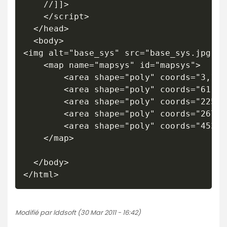
    //]]>

    </script>

  </head>

  <body>

<img alt="base_sys" src="base_sys.jpg" u
	<map name="mapsys" id="mapsys">

		<area shape="poly" coords="3,114,4,152,55,194,175,154,175,118,118,84" title="SYS 1" alt="SYS 1" onmouseover="montrer('sys1ouvert.jpg');return false;" onmouseout="cacher();return false;" href="/boutique/acc.-outillage-electroportatif/accessoires-rangement/systainer/promo-systainer-festool-t-loc-sys-1.html" />

		<area shape="poly" coords="61,224,60,280,111,322,231,282,231,230,174,193" title="SYS 2" alt="SYS 2" onmouseover="" onmouseout="" href="/boutique/acc.-outillage-electroportatif/accessoires-rangement/systainer/promo-systainer-festool-t-loc-sys-2.html" />

		<area shape="poly" coords="225,91,228,167,279,209,399,169,399,94,343,62" title="SYS 3" alt="SYS 3" onmouseover="" onmouseout="" href="/boutique/acc.-outillage-electroportatif/accessoires-rangement/systainer/promo-systainer-festool-t-loc-sys-3.html" />

		<area shape="poly" coords="267,241,270,349,321,391,441,351,441,245,383,214" title="SYS 4" alt="SYS 4" onmouseover="" onmouseout="" href="/boutique/acc.-outillage-electroportatif/accessoires-rangement/systainer/promo-systainer-festool-t-loc-sys-4.html" />

		<area shape="poly" coords="453,94,459,240,510,282,630,242,629,97,569,72" title="SYS 5" alt="SYS 5" onmouseover="" onmouseout="" href="/boutique/acc.-outillage-electroportatif/accessoires-rangement/systainer/promo-systainer-festool-t-loc-sys-5.html" /> 

	</map>

  </body>

Modifié par lddsoft (30 Mar 2011 - 16:42)