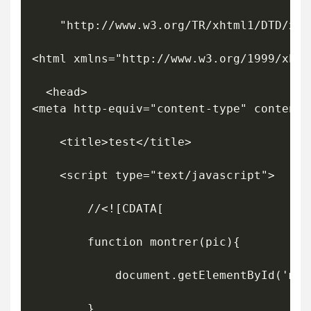
    "http://www.w3.org/TR/xhtml1/DTD/xht
<html xmlns="http://www.w3.org/1999/xhtml
  <head>

<meta http-equiv="content-type" content=
    <title>test</title>

    <script type="text/javascript">

		//<![CDATA[

		function montrer(pic){

			document.getElementById('map-sys').src = pic;

		}
