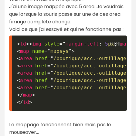
J'ai une image mappée avec 5 area. Je voudrais
que lorsque la souris passe sur une de ces area
l'image complète change.
Voici ce que j'ai essayé et qui ne fonctionne pas :
<
td
>
<
img
style
=
"
margin-left
:
5
px
;
margi
<
map
name
=
"
mapsys
"
>
<
area
href
=
"
/boutique/acc.-outillage-el
<
area
href
=
"
/boutique/acc.-outillage-el
<
area
href
=
"
/boutique/acc.-outillage-el
<
area
href
=
"
/boutique/acc.-outillage-el
<
area
href
=
"
/boutique/acc.-outillage-el
</
map
>
</
td
>
Le mappage fonctionnent bien mais pas le
mouseover...