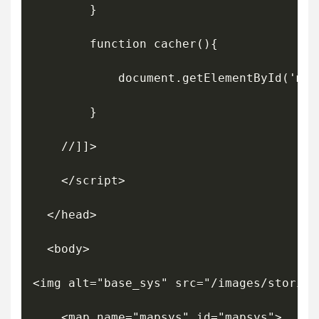
		}

		function cacher(){

			document.getElementById('map-sys').src = "base_sys.jpg";

		}

    //]]>

    </script>

  </head>

  <body>

<img alt="base_sys" src="/images/stories
	<map name="mapsys" id="mapsys">
