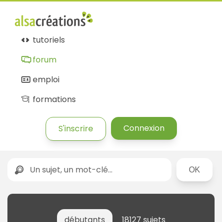
tutoriels
forum
emploi
formations
Connexion
S'inscrire
Rechercher
débutants
18127 sujets