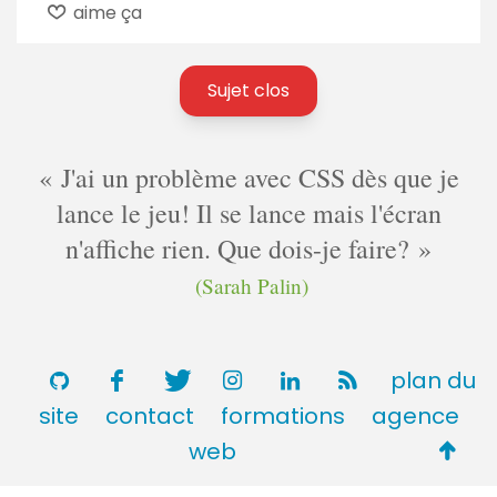
aime ça
Sujet clos
J'ai un problème avec CSS dès que je
lance le jeu! Il se lance mais l'écran
n'affiche rien. Que dois-je faire?
(Sarah Palin)
plan du
site
contact
formations
agence
Retou
web
en