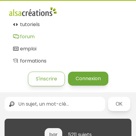
tutoriels
forum
emploi
formations
Connexion
S'inscrire
Rechercher
bar
5211 sujets