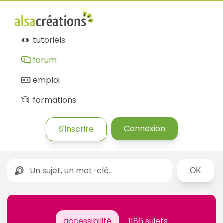
tutoriels
forum
emploi
formations
Connexion
S'inscrire
Rechercher
accessibilité
1186 sujets