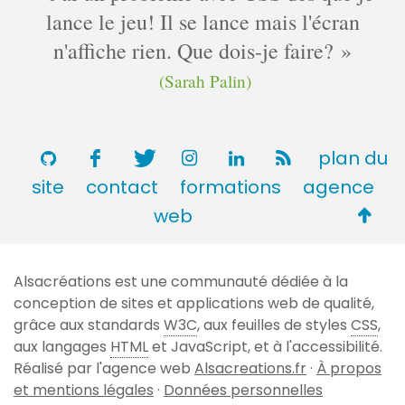
lance le jeu! Il se lance mais l'écran
n'affiche rien. Que dois-je faire?
(Sarah Palin)
plan du
site
contact
formations
agence
Retou
web
en
haut
Alsacréations est une communauté dédiée à la
de
conception de sites et applications web de qualité,
page
grâce aux standards
W3C
, aux feuilles de styles
CSS
,
aux langages
HTML
et JavaScript, et à l'accessibilité.
Réalisé par l'agence web
Alsacreations.fr
·
À propos
et mentions légales
·
Données personnelles