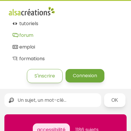
tutoriels
forum
emploi
formations
Connexion
S'inscrire
Rechercher
accessibilité
1186 sujets