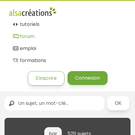
tutoriels
forum
emploi
formations
Connexion
S'inscrire
Rechercher
bar
5211 sujets